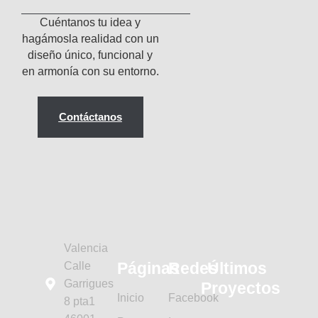
Cuéntanos tu idea y
hagámosla realidad con un
diseño único, funcional y
en armonía con su entorno.
Contáctanos
Valencia
Páginas
Redes
Últimos
Calle
Garrigues
Proyectos
Inicio
Facebook
8 pta1